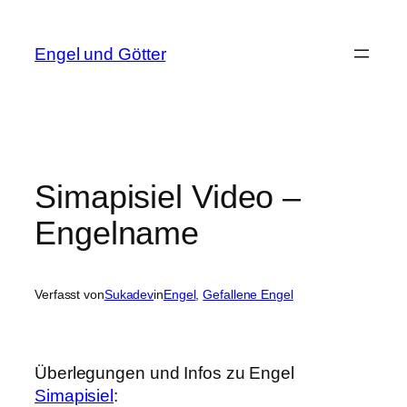
Zum
Inhalt
Engel und Götter
springen
Simapisiel Video –
Engelname
Verfasst von
Sukadev
in
Engel
, 
Gefallene Engel
Überlegungen und Infos zu Engel
Simapisiel
: